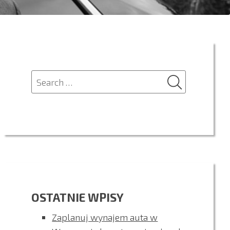
SEARCH
Search
for:
OSTATNIE WPISY
Zaplanuj wynajem auta w