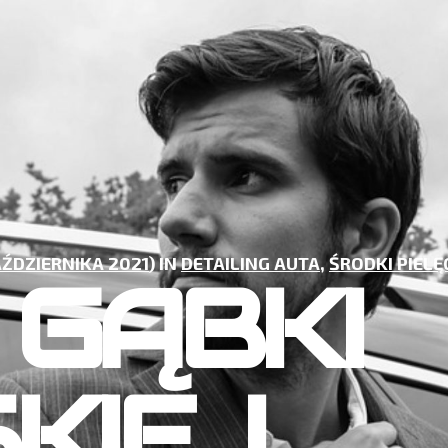
AŹDZIERNIKA 2021
) IN
DETAILING AUTA
,
ŚRODKI PIELĘ
 GĄBKI
KIEJ