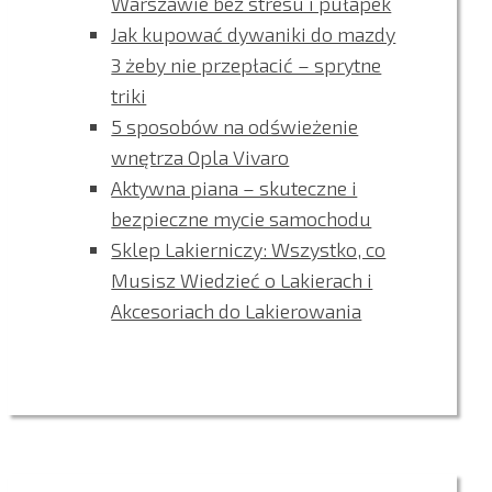
Warszawie bez stresu i pułapek
Jak kupować dywaniki do mazdy
3 żeby nie przepłacić – sprytne
triki
5 sposobów na odświeżenie
wnętrza Opla Vivaro
Aktywna piana – skuteczne i
bezpieczne mycie samochodu
Sklep Lakierniczy: Wszystko, co
Musisz Wiedzieć o Lakierach i
Akcesoriach do Lakierowania